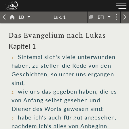
LB
Luk. 1
BTI
Das Evangelium nach Lukas
Kapitel 1
Sintemal
sich‘s
viele
unterwunden
1
haben, zu
stellen die Rede von
den
Geschichten
, so unter uns
ergangen
sind
,
wie
uns
das
gegeben haben
, die es
2
von
Anfang
selbst gesehen
und
Diener
des Worts
gewesen
sind:
habe
ich‘s auch
für gut angesehen
,
3
nachdem
ich‘s alles
von Anbeginn