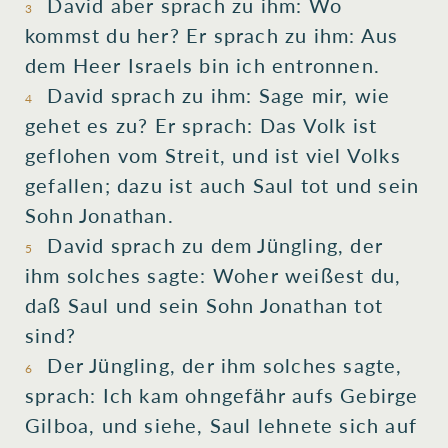
David
aber sprach
zu ihm: Wo
3
kommst du her
? Er sprach
zu ihm: Aus
dem Heer
Israels
bin ich entronnen
.
David
sprach
zu
ihm: Sage mir
, wie
4
gehet es zu? Er sprach
: Das
Volk
ist
geflohen
vom Streit
, und ist viel
Volks
gefallen; dazu ist auch Saul
tot und sein
Sohn
Jonathan
.
David
sprach
zu dem Jüngling
, der
5
ihm solches sagte
: Woher weißest du
,
daß Saul
und sein
Sohn
Jonathan
tot
sind?
Der Jüngling
, der ihm solches sagte
,
6
sprach
: Ich kam
ohngefähr aufs Gebirge
Gilboa
, und siehe, Saul
lehnete sich
auf