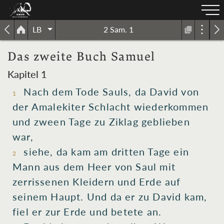
LB
2 Sam. 1
Das zweite Buch Samuel
Kapitel 1
Nach
dem Tode
Sauls
, da David
von
1
der Amalekiter
Schlacht
wiederkommen
und
zween Tage
zu Ziklag
geblieben
war
,
siehe, da kam
am dritten
Tage
ein
2
Mann
aus dem Heer
von Saul
mit
zerrissenen
Kleidern
und Erde
auf
seinem Haupt
. Und da er zu David
kam
,
fiel
er zur Erde
und betete
an.