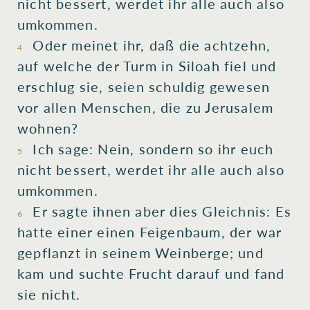
nicht
bessert
, werdet ihr alle
auch also
umkommen
.
Oder
meinet
ihr
, daß
die
achtzehn,
4
auf
welche der
Turm
in
Siloah
fiel
und
erschlug
sie
, seien schuldig
gewesen
vor
allen
Menschen
, die zu
Jerusalem
wohnen
?
Ich sage
: Nein, sondern
so
ihr euch
5
nicht
bessert
, werdet ihr alle
auch
also
umkommen
.
Er
sagte
ihnen aber
dies
Gleichnis
: Es
6
hatte
einer
einen Feigenbaum
, der war
gepflanzt
in
seinem Weinberge
; und
kam
und
suchte Frucht
darauf und
fand
sie nicht
.