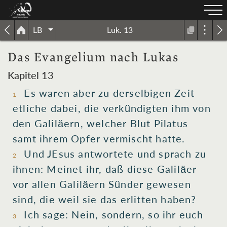
LB
Luk. 13
Das Evangelium nach Lukas
Kapitel 13
Es waren
aber
zu
derselbigen Zeit
1
etliche
dabei, die verkündigten
ihm von
den Galiläern
, welcher
Blut
Pilatus
samt
ihrem Opfer
vermischt hatte
.
Und
JEsus
antwortete
und
sprach
zu
2
ihnen: Meinet
ihr
, daß
diese
Galiläer
vor
allen Galiläern
Sünder
gewesen
sind, die
weil sie das
erlitten
haben?
Ich sage
: Nein, sondern
, so
ihr euch
3