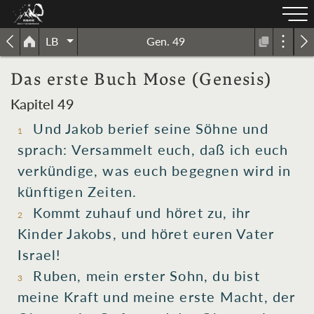
LB
Gen. 49
Das erste Buch Mose (Genesis)
Kapitel 49
Und Jakob
berief
seine Söhne
und
1
sprach
: Versammelt
euch, daß ich euch
verkündige
, was euch begegnen
wird in
künftigen
Zeiten
.
Kommt zuhauf
und höret
zu
, ihr
2
Kinder
Jakobs
, und höret euren Vater
Israel
!
Ruben
, mein erster Sohn
, du bist
3
meine Kraft
und meine erste
Macht
, der