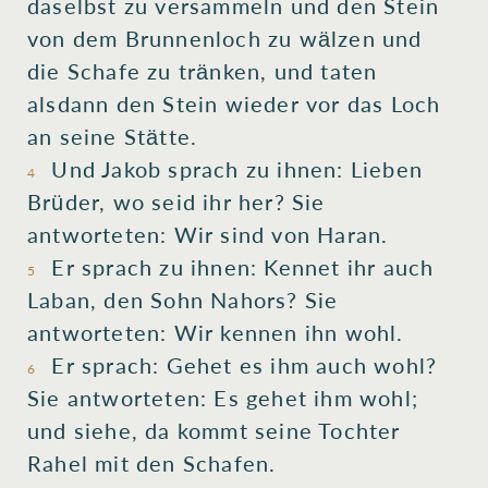
daselbst zu versammeln
und den Stein
von dem Brunnenloch
zu wälzen
und
die Schafe
zu tränken
, und taten
alsdann den Stein
wieder
vor das Loch
an seine Stätte
.
Und Jakob
sprach
zu ihnen: Lieben
4
Brüder
, wo
seid ihr her? Sie
antworteten: Wir sind von Haran
.
Er sprach
zu ihnen: Kennet ihr
auch
5
Laban
, den Sohn
Nahors
? Sie
antworteten: Wir kennen
ihn wohl.
Er sprach
: Gehet es ihm auch wohl
?
6
Sie
antworteten: Es gehet ihm wohl
;
und siehe, da kommt
seine Tochter
Rahel
mit den Schafen
.