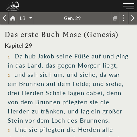
LB
Gen. 29
Das erste Buch Mose (Genesis)
Kapitel 29
Da hub Jakob
seine Füße
auf
und
ging
1
in das Land
, das gegen Morgen
liegt,
und sah
sich um, und siehe, da war
2
ein Brunnen
auf dem Felde
; und siehe,
drei
Herden
Schafe
lagen
dabei, denn
von dem Brunnen
pflegten sie die
Herden
zu tränken
, und lag ein großer
Stein
vor dem Loch
des Brunnens
.
Und sie pflegten die Herden
alle
3